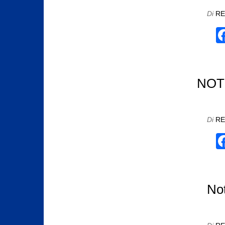
Di
RE
NOTI
Di
R
Not