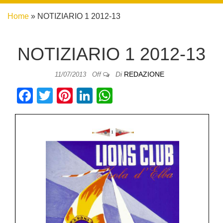
Home
»
NOTIZIARIO 1 2012-13
NOTIZIARIO 1 2012-13
Di
REDAZIONE
11/07/2013
Off
F
T
Pi
Li
W
a
wi
nt
n
h
c
tt
er
k
at
e
er
e
e
s
b
st
dI
A
o
n
p
o
p
k