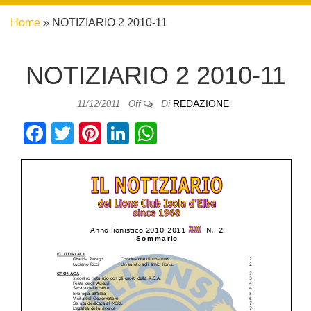
Home
»
NOTIZIARIO 2 2010-11
NOTIZIARIO 2 2010-11
Di
REDAZIONE
11/12/2011
Off
F
T
Pi
Li
W
a
wi
nt
n
h
c
tt
er
k
at
e
er
e
e
s
b
st
dI
A
o
n
p
o
p
k