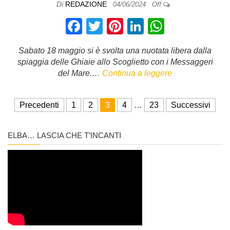
Di
REDAZIONE
04/06/2024
Off
F
T
Pi
Li
W
a
wi
nt
n
h
Sabato 18 maggio si è svolta una nuotata libera dalla
c
tt
er
k
at
spiaggia delle Ghiaie allo Scoglietto con i Messaggeri
e
er
e
e
s
del Mare.…
Continua a leggere
b
st
dI
A
Paginazione degli articoli
o
n
p
Precedenti
1
2
3
4
…
23
Successivi
o
p
ELBA… LASCIA CHE T’INCANTI
k