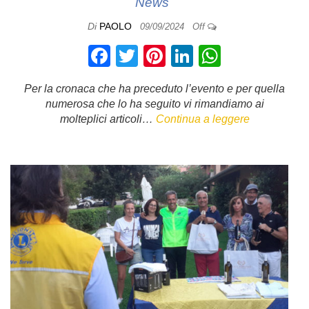
News
Di
PAOLO
09/09/2024
Off
F
T
Pi
Li
W
a
wi
nt
n
h
Per la cronaca che ha preceduto l’evento e per quella
c
tt
er
k
at
numerosa che lo ha seguito vi rimandiamo ai
e
er
e
e
s
molteplici articoli…
Continua a leggere
b
st
dI
A
o
n
p
o
p
k