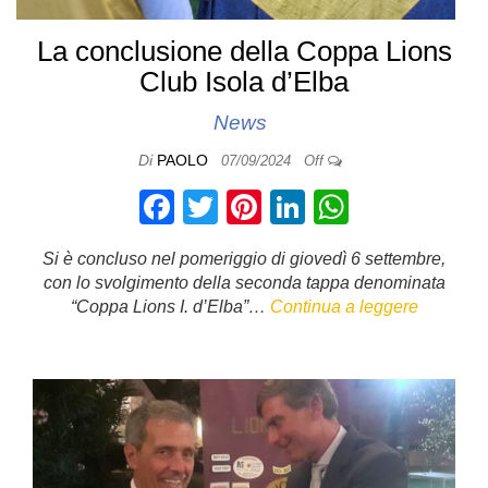
La conclusione della Coppa Lions
Club Isola d’Elba
News
Di
PAOLO
07/09/2024
Off
F
T
Pi
Li
W
a
wi
nt
n
h
Si è concluso nel pomeriggio di giovedì 6 settembre,
c
tt
er
k
at
con lo svolgimento della seconda tappa denominata
e
er
e
e
s
“Coppa Lions I. d’Elba”…
Continua a leggere
b
st
dI
A
o
n
p
o
p
k