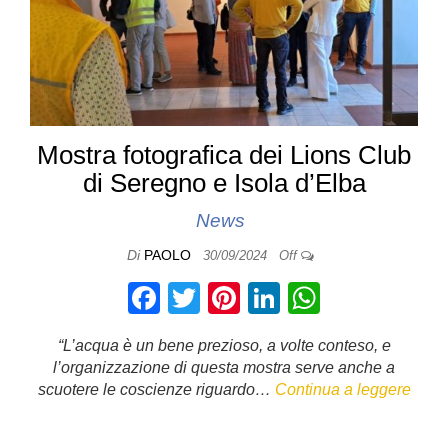
Mostra fotografica dei Lions Club
di Seregno e Isola d’Elba
News
Di
PAOLO
30/09/2024
Off
F
T
Pi
Li
W
a
wi
nt
n
h
“L’acqua è un bene prezioso, a volte conteso, e
c
tt
er
k
at
l’organizzazione di questa mostra serve anche a
e
er
e
e
s
scuotere le coscienze riguardo…
Continua a leggere
b
st
dI
A