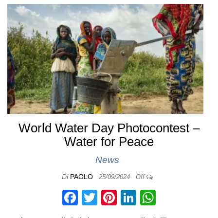
o
n
p
o
p
k
World Water Day Photocontest –
Water for Peace
News
Di
PAOLO
25/09/2024
Off
F
T
Pi
Li
W
a
wi
nt
n
h