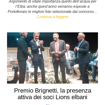
Argomento di vitale importanza quello dell’acqua per
c
tt
er
k
at
l’Elba: anche quest’anno verranno esposte a
e
er
e
e
s
Portoferraio le migliori foto selezionate dal concorso…
Continua a leggere
b
st
dI
A
o
n
p
o
p
k
Premio Brignetti, la presenza
attiva dei soci Lions elbani