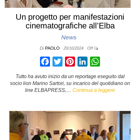
Un progetto per manifestazioni
cinematografiche all’Elba
News
Di
PAOLO
20/10/2024
Off
F
T
Pi
Li
W
a
wi
nt
n
h
Tutto ha avuto inizio da un reportage eseguito dal
c
tt
er
k
at
socio lion Marino Sartori, su incarico del quotidiano on
e
er
e
e
s
line ELBAPRESS,…
Continua a leggere
b
st
dI
A
o
n
p
o
p
k