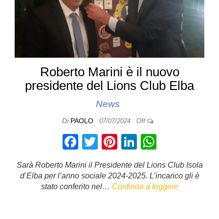
Roberto Marini è il nuovo
presidente del Lions Club Elba
News
Di
PAOLO
07/07/2024
Off
F
T
Pi
Li
W
a
wi
nt
n
h
Sarà Roberto Marini il Presidente del Lions Club Isola
c
tt
er
k
at
d’Elba per l’anno sociale 2024-2025. L’incarico gli è
e
er
e
e
s
stato conferito nel…
Continua a leggere
b
st
dI
A