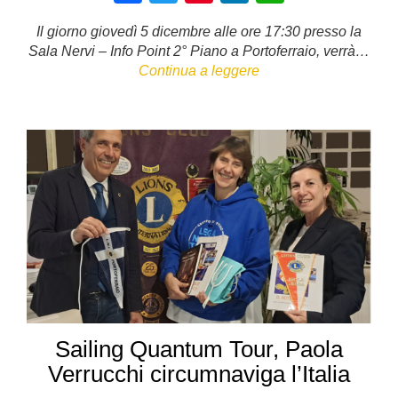
a
wi
nt
n
h
Il giorno giovedì 5 dicembre alle ore 17:30 presso la
c
tt
er
k
at
Sala Nervi – Info Point 2° Piano a Portoferraio, verrà…
e
er
e
e
s
Continua a leggere
b
st
dI
A
o
n
p
o
p
k
Sailing Quantum Tour, Paola
Verrucchi circumnaviga l’Italia