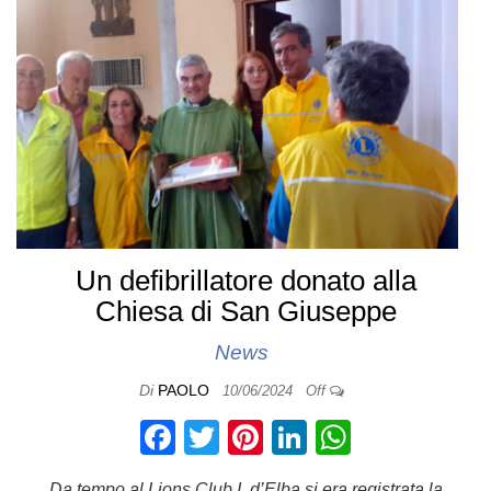
o
n
p
o
p
k
Un defibrillatore donato alla
Chiesa di San Giuseppe
News
Di
PAOLO
10/06/2024
Off
F
T
Pi
Li
W
a
wi
nt
n
h
Da tempo al Lions Club I. d’Elba si era registrata la