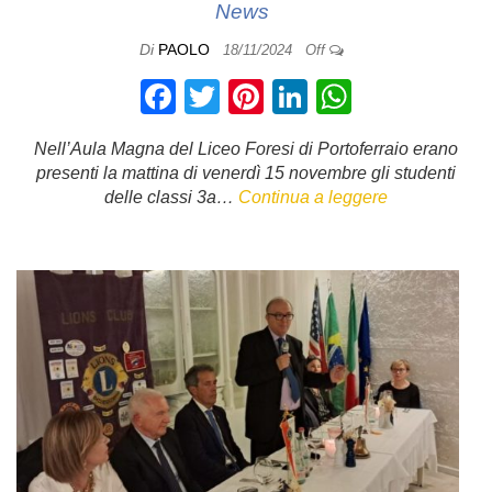
News
Di
PAOLO
18/11/2024
Off
F
T
Pi
Li
W
a
wi
nt
n
h
Nell’Aula Magna del Liceo Foresi di Portoferraio erano
c
tt
er
k
at
presenti la mattina di venerdì 15 novembre gli studenti
e
er
e
e
s
delle classi 3a…
Continua a leggere
b
st
dI
A
o
n
p
o
p
k