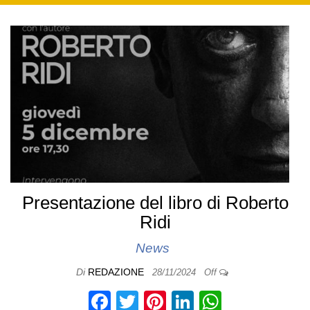
Presentazione del libro di Roberto
Ridi
News
Di
REDAZIONE
28/11/2024
Off
F
T
Pi
Li
W