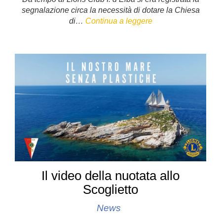
c
tt
er
k
at
segnalazione circa la necessità di dotare la Chiesa
e
er
e
e
s
di…
Continua a leggere
b
st
dI
A
o
n
p
o
p
k
Il video della nuotata allo
Scoglietto
News