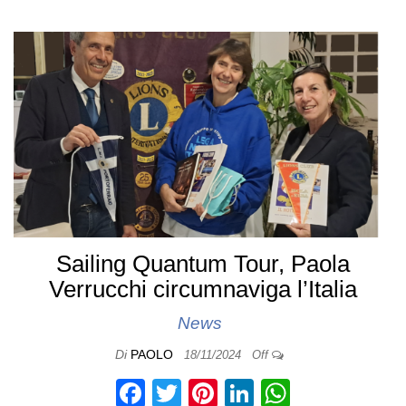
b
st
dI
A
o
n
p
o
p
k
Sailing Quantum Tour, Paola
Verrucchi circumnaviga l’Italia
News
Di
PAOLO
18/11/2024
Off
F
T
Pi
Li
W