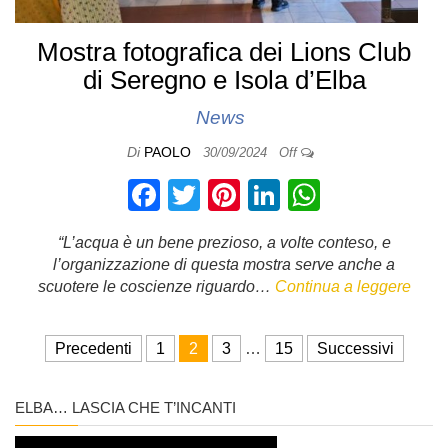
Mostra fotografica dei Lions Club
di Seregno e Isola d’Elba
News
Di
PAOLO
30/09/2024
Off
F
T
Pi
Li
W
a
wi
nt
n
h
“L’acqua è un bene prezioso, a volte conteso, e
c
tt
er
k
at
l’organizzazione di questa mostra serve anche a
e
er
e
e
s
scuotere le coscienze riguardo…
Continua a leggere
b
st
dI
A
Paginazione degli articoli
o
n
p
Precedenti
1
2
3
…
15
Successivi
o
p
ELBA… LASCIA CHE T’INCANTI
k