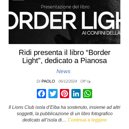
Ridi presenta il libro “Border
Light”, dedicato a Pianosa
News
Di
PAOLO
06/12/2024
Off
F
T
Pi
Li
W
a
wi
nt
n
h
Il Lions Club isola d’Elba ha sostenuto, insieme ad altri
c
tt
er
k
at
soggetti, la pubblicazione di un libro fotografico
e
er
e
e
s
dedicato all’isola di…
Continua a leggere