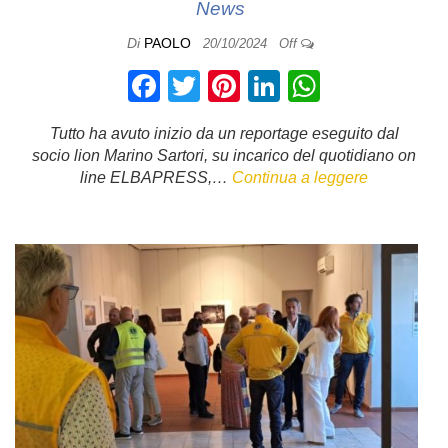
News
Di
PAOLO
20/10/2024
Off
F
T
Pi
Li
W
a
wi
nt
n
h
Tutto ha avuto inizio da un reportage eseguito dal
c
tt
er
k
at
socio lion Marino Sartori, su incarico del quotidiano on
e
er
e
e
s
line ELBAPRESS,…
Continua a leggere
b
st
dI
A
o
n
p
o
p
k