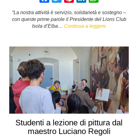
a
wi
nt
n
h
“La nostra attività è servizio, solidarietà e sostegno –
c
tt
er
k
at
con queste prime parole il Presidente del Lions Club
e
er
e
e
s
Isola d’Elba…
Continua a leggere
b
st
dI
A
o
n
p
o
p
k
Studenti a lezione di pittura dal
maestro Luciano Regoli