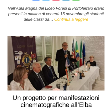
a
wi
nt
n
h
Nell’Aula Magna del Liceo Foresi di Portoferraio erano
c
tt
er
k
at
presenti la mattina di venerdì 15 novembre gli studenti
e
er
e
e
s
delle classi 3a…
Continua a leggere
b
st
dI
A
o
n
p
o
p
k
Un progetto per manifestazioni
cinematografiche all’Elba