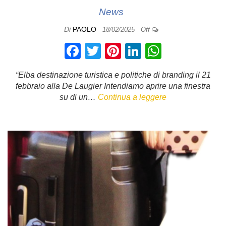
News
Di
PAOLO
18/02/2025
Off
F
T
Pi
Li
W
a
wi
nt
n
h
“Elba destinazione turistica e politiche di branding il 21
c
tt
er
k
at
febbraio alla De Laugier Intendiamo aprire una finestra
e
er
e
e
s
su di un…
Continua a leggere
b
st
dI
A
o
n
p
o
p
k