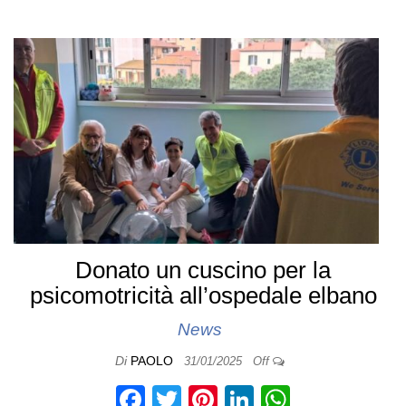
b
st
dI
A
o
n
p
o
p
k
Donato un cuscino per la
psicomotricità all’ospedale elbano
News
Di
PAOLO
31/01/2025
Off
F
T
Pi
Li
W