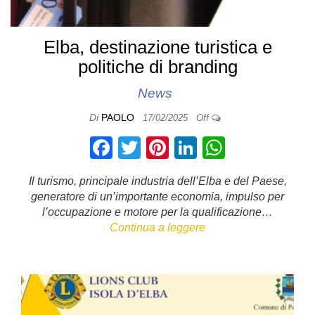
Elba, destinazione turistica e
politiche di branding
News
Di
PAOLO
17/02/2025
Off
F
T
Pi
Li
W
a
wi
nt
n
h
Il turismo, principale industria dell’Elba e del Paese,
c
tt
er
k
at
generatore di un’importante economia, impulso per
e
er
e
e
s
l’occupazione e motore per la qualificazione…
Continua a leggere
b
st
dI
A
o
n
p
o
p
k