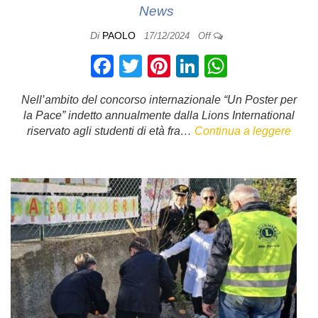
News
Di
PAOLO
17/12/2024
Off
F
T
Pi
Li
W
a
wi
nt
n
h
Nell’ambito del concorso internazionale “Un Poster per
c
tt
er
k
at
la Pace” indetto annualmente dalla Lions International
e
er
e
e
s
riservato agli studenti di età fra…
Continua a leggere
b
st
dI
A
o
n
p
o
p
k