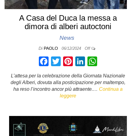
A Casa del Duca la messa a
dimora di alberi autoctoni
News
Di
PAOLO
06/12/2024
Off
F
T
Pi
Li
W
a
wi
nt
n
h
L’attesa per la celebrazione della Giornata Nazionale
c
tt
er
k
at
degli Alberi, dovuta alla posticipazione per maltempo,
e
er
e
e
s
ha reso l’incontro ancor più attraente.…
Continua a
leggere
b
st
dI
A
o
n
p
o
p
k