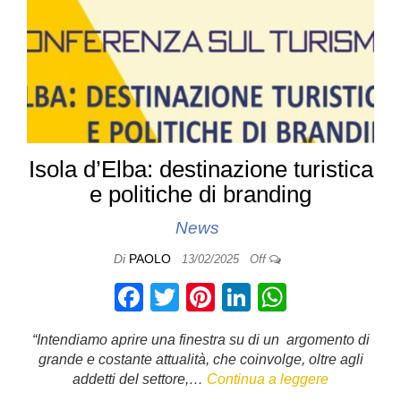
Isola d’Elba: destinazione turistica
e politiche di branding
News
Di
PAOLO
13/02/2025
Off
F
T
Pi
Li
W
a
wi
nt
n
h
“Intendiamo aprire una finestra su di un argomento di
c
tt
er
k
at
grande e costante attualità, che coinvolge, oltre agli
e
er
e
e
s
addetti del settore,…
Continua a leggere