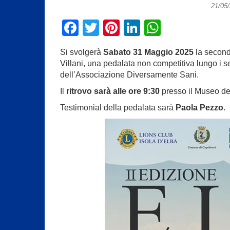
21/05
F
T
Pi
Li
W
a
wi
nt
n
h
Si svolgerà
Sabato 31 Maggio 2025
la second
c
tt
er
k
at
Villani, una pedalata non competitiva lungo i se
e
er
e
e
s
dell’Associazione Diversamente Sani.
b
st
dI
A
Il
ritrovo sarà alle ore 9:30
presso il Museo del
o
n
p
Testimonial della pedalata sarà
Paola Pezzo
.
o
p
k