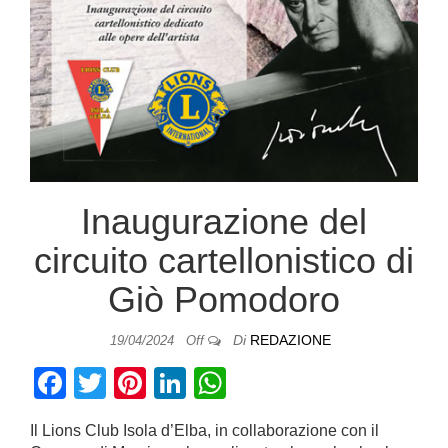
Inaugurazione del
circuito cartellonistico di
Giò Pomodoro
Di
REDAZIONE
19/04/2024
Off
F
T
Pi
Li
W
a
wi
nt
n
h
Il Lions Club Isola d’Elba, in collaborazione con il
c
tt
er
k
at