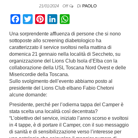
Di
PAOLO
21/01/2024
Off
F
T
Pi
Li
W
a
wi
nt
n
h
Una sorprendente affluenza di persone che si nono
c
tt
er
k
at
sottoposte allo screening diabetologico ha
e
er
e
e
s
caratterizzato il service svoltosi nella mattina di
domenica 21 gennaio nella località di Seccheto, su
b
st
dI
A
organizzazione del Lions Club Isola d’Elba con la
o
n
p
collaborazione della USL Toscana Nord Ovest e delle
Misericordie della Toscana.
o
p
Sullo svolgimento dell’evento abbiamo posto al
k
presidente del Lions Club elbano Fabio Chetoni
alcune domande:
Presidente, perché per l’odierna tappa del Camper è
stata scelta una località così decentrata?
“L’obiettivo del service, iniziato l’anno scorso e svoltosi
in 4 tappe, è di portare il Camper, con il suo messaggio
di sanità e di sensibilizzazione verso l’interesse per