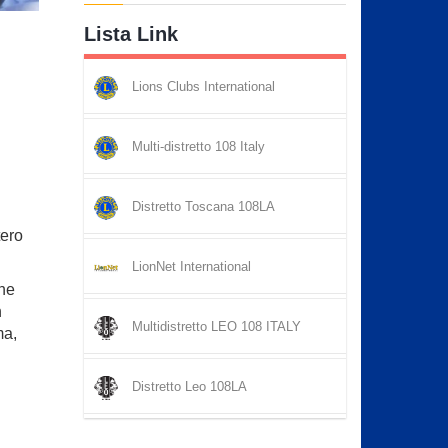
Lista Link
Lions Clubs International
Multi-distretto 108 Italy
Distretto Toscana 108LA
tero
LionNet International
che
n
Multidistretto LEO 108 ITALY
ma,
Distretto Leo 108LA