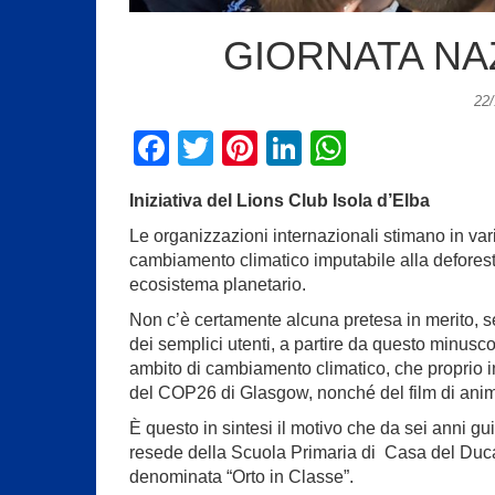
GIORNATA NA
22
F
T
Pi
Li
W
a
wi
nt
n
h
Iniziativa del Lions Club Isola d’Elba
c
tt
er
k
at
Le organizzazioni internazionali stimano in va
e
er
e
e
s
cambiamento climatico imputabile alla deforesta
b
st
dI
A
ecosistema planetario.
o
n
p
Non c’è certamente alcuna pretesa in merito, se
dei semplici utenti, a partire da questo minusco
o
p
ambito di cambiamento climatico, che proprio i
k
del COP26 di Glasgow, nonché del film di anima
È questo in sintesi il motivo che da sei anni gu
resede della Scuola Primaria di Casa del Duca, 
denominata “Orto in Classe”.