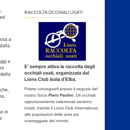
,
RACCOLTA OCCHIALI USATI
 ed
essa a
 dalla
oggi e
E’ sempre attiva la raccolta degli
ia
occhiali usati, organizzata dal
 della
Lions Club Isola d’Elba.
Potete consegnarli presso il negozio del
 che,
nostro Socio
Piero Paolini
. Gli occhiali
ra,
opportunamente selezionati saranno
inviati, tramite il Lions Club International,
se in
alle popolazioni delle aree più
te
svantaggiate del mondo.