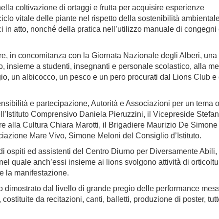
ella coltivazione di ortaggi e frutta per acquisire esperienze
iclo vitale delle piante nel rispetto della sostenibilità ambientale
 in atto, nonché della pratica nell’utilizzo manuale di congegni
re, in concomitanza con la Giornata Nazionale degli Alberi, una
to, insieme a studenti, insegnanti e personale scolastico, alla m
iegio, un albicocco, un pesco e un pero procurati dal Lions Club e
sibilità e partecipazione, Autorità e Associazioni per un tema 
dell’Istituto Comprensivo Daniela Pieruzzini, il Vicepreside Stefan
re alla Cultura Chiara Marotti, il Brigadiere Maurizio De Simone
ciazione Mare Vivo, Simone Meloni del Consiglio d’Istituto.
i ospiti ed assistenti del Centro Diurno per Diversamente Abili,
el quale anch’essi insieme ai lions svolgono attività di orticoltu
e la manifestazione.
ato dimostrato dal livello di grande pregio delle performance mes
costituite da recitazioni, canti, balletti, produzione di poster, tut