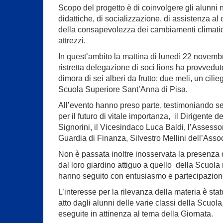
Scopo del progetto è di coinvolgere gli alunni n
didattiche, di socializzazione, di assistenza al c
della consapevolezza dei cambiamenti climatici
attrezzi.
In quest’ambito la mattina di lunedì 22 novemb
ristretta delegazione di soci lions ha provvedu
dimora di sei alberi da frutto: due meli, un cil
Scuola Superiore Sant’Anna di Pisa.
All’evento hanno preso parte, testimoniando sen
per il futuro di vitale importanza, il Dirigente 
Signorini, il Vicesindaco Luca Baldi, l’Assesso
Guardia di Finanza, Silvestro Mellini dell’Asso
Non è passata inoltre inosservata la presenza d
dal loro giardino attiguo a quello della Scuola n
hanno seguito con entusiasmo e partecipazion
L’interesse per la rilevanza della materia è st
atto dagli alunni delle varie classi della Scuola, 
eseguite in attinenza al tema della Giornata.