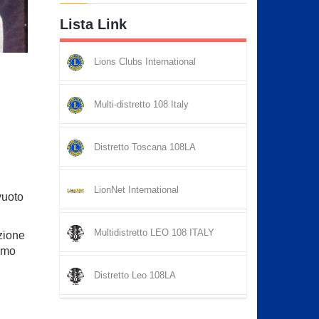
Lista Link
Lions Clubs International
Multi-distretto 108 Italy
Distretto Toscana 108LA
LionNet International
vuoto
Multidistretto LEO 108 ITALY
zione
simo
Distretto Leo 108LA