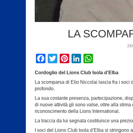
LA SCOMPAR
15
F
T
Pi
Li
W
a
wi
nt
n
h
Cordoglio del Lions Club Isola d’Elba
c
tt
er
k
at
La scomparsa di Elio Niccolai lascia fra i soci 
e
er
e
e
s
profondo.
b
st
dI
A
La sua costante presenza, partecipazione, dispo
o
n
p
di nuove attività gli sono valse, oltre alla stima
riconoscimento della Lions International.
o
p
La traccia da lui segnata costituisce una prezios
k
I soci del Lions Club Isola d’Elba si stringono a