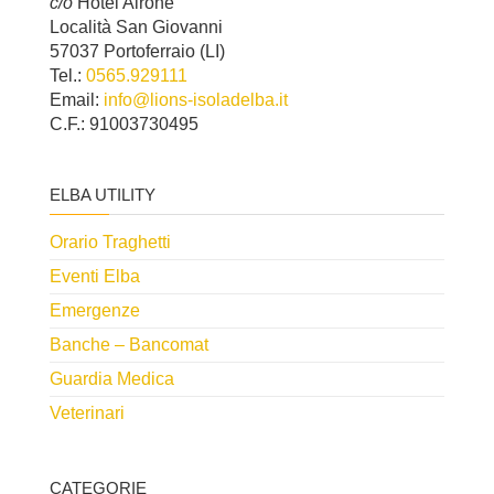
c/o
Hotel Airone
Località San Giovanni
57037 Portoferraio (LI)
Tel.:
0565.929111
Email:
info@lions-isoladelba.it
C.F.: 91003730495
ELBA UTILITY
Orario Traghetti
Eventi Elba
Emergenze
Banche – Bancomat
Guardia Medica
Veterinari
CATEGORIE