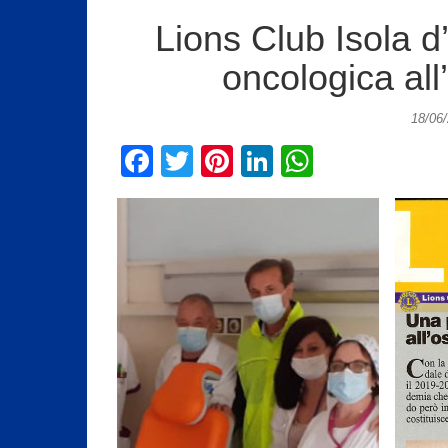
Lions Club Isola 
oncologica all
18/06
F
T
Pi
Li
W
a
wi
nt
n
h
c
tt
er
k
at
e
er
e
e
s
b
st
dI
A
o
n
p
o
p
k