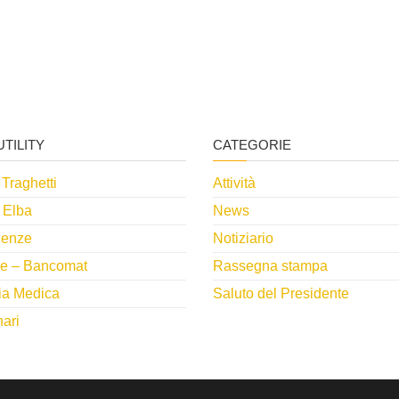
UTILITY
CATEGORIE
 Traghetti
Attività
 Elba
News
enze
Notiziario
e – Bancomat
Rassegna stampa
ia Medica
Saluto del Presidente
nari